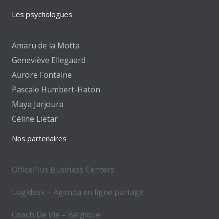
Les psychologues
Amaru de la Motta
Geneviève Ellegaard
Aurore Fontaine
Pascale Humbert-Haton
Maya Jarjoura
Céline Lietar
Nos partenaires
OfficePlus Business Centers
Logidesk – Agenda en ligne partagé
Coach De Vie – Belgique