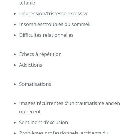
tétanie
Dépression/tristesse excessive
Insomnies/troubles du sommeil
Difficultés relationnelles
psychologue uccle psy
adolescent uccle centremergences uccle psy
Échecs à répétition
Addictions
psychologue uccle psy adolescent
uccle centremergences uccle psy
Somatisations
psychologue uccle psy
adolescent uccle centremergences uccle psy
Images récurrentes d’un traumatisme ancien
ou récent
Sentiment d’exclusion
Problèmes professionnels, accidents du