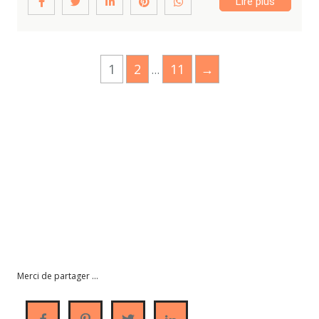
Lire plus
1
2
11
→
…
Bienvenue sur le blog du site Centre
Psychologique Uccle
belsante
tout d’abord, ainsi, notamment
Merci de partager ...