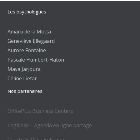
Les psychologues
Amaru de la Motta
Geneviève Ellegaard
Aurore Fontaine
Pascale Humbert-Haton
Maya Jarjoura
Céline Lietar
Nos partenaires
OfficePlus Business Centers
Logidesk – Agenda en ligne partagé
Coach De Vie – Belgique